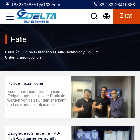
18825058551@163.com
86-133-26410386
Zitat
Fälle
>
Haus
China Guangzhou Delta Technology Co., Ltd.
Unternehmensachen
Kunden aus Indien
Kunde aus Indien, kaufe unsere
Freigabeagentur.Unsere Produkte
werden von den Kunden anerkannt,
und es werden kontinuierliche
Bestellungen geben.
Bangladesch hat einen 40-
Fuß-Container verschifft