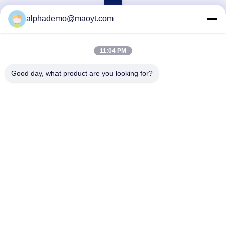
inländischen Unternehmen zur
1
Herstellung von ...
alphademo@maoyt.com
11:04 PM
Good day, what product are you looking for?
GUANGZHOU DELTA TECHNOLOGY CO.,
LTD.
18825058551@163.com
86-133-26410386
502, Gebäude B, kreativer Hafen Chaoyun, Xingye-Allee,
Nancun, Panyu-Bezirk, Guangzhou-Stadt, Provinz Guangdong