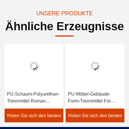
UNSERE PRODUKTE
Ähnliche Erzeugnisse
PU-Schaum-Polyurethan-
PU-Möbel-Gebäude-
Trennmittel Roman
Form-Trennmittel For
Column Release Agent
Polyurethane Easy
Demoulding
Holen Sie sich den besten
Holen Sie sich den besten