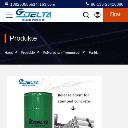
18825058551@163.com
86-133-26410386
Zitat
Produkte
>
>
>
Haus
Produkte
Polyurethan-Trennmittel
Farbloser Oder Hellgelber Flüssiger PU-Freisetzungsmittel, Hervorragende Freisetzungsleistung