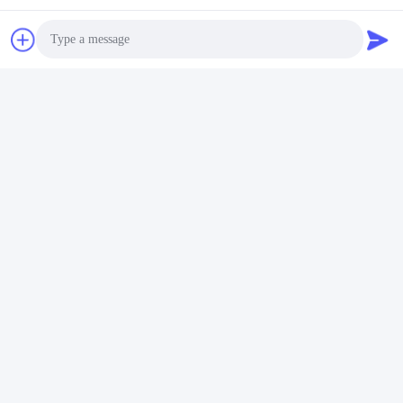
Photo
Video Call
Audio Call
Tags:
Gummipolyurethan-Form-Trennmittel
Externe Epoxidform-Freigabe