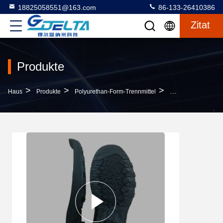
18825058551@163.com
86-133-26410386
Zitat
Produkte
>
>
>
Haus
Produkte
Polyurethan-Form-Trennmittel
Biologisch Abbaub