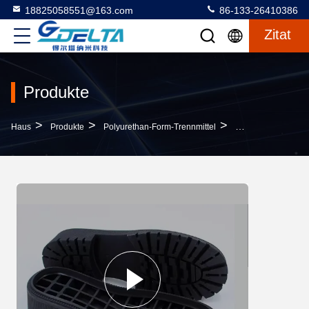
18825058551@163.com
86-133-26410386
Zitat
Produkte
>
>
>
Haus
Produkte
Polyurethan-Form-Trennmittel
EVA Freisetzungsm