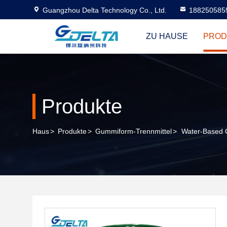
Guangzhou Delta Technology Co., Ltd.
188250585
ZU HAUSE
PROD
Produkte
Haus
>
Produkte
>
Gummiform-Trennmittel
>
Water-Based C