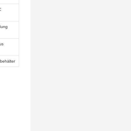
C
dung
us
behälter