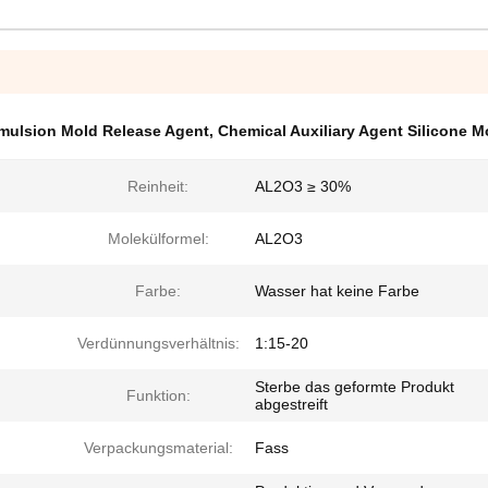
mulsion Mold Release Agent
,
Chemical Auxiliary Agent Silicone M
Reinheit:
AL2O3 ≥ 30%
Molekülformel:
AL2O3
Farbe:
Wasser hat keine Farbe
Verdünnungsverhältnis:
1:15-20
Sterbe das geformte Produkt
Funktion:
abgestreift
Verpackungsmaterial:
Fass