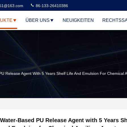
51@163.com
86-133-26410386
UKTE
ÜBER UNS
NEUIGKEITEN
RECHTSS
U Release Agent With 5 Years Shelf Life And Emulsion For Chemical Au
Water-Based PU Release Agent with 5 Years She