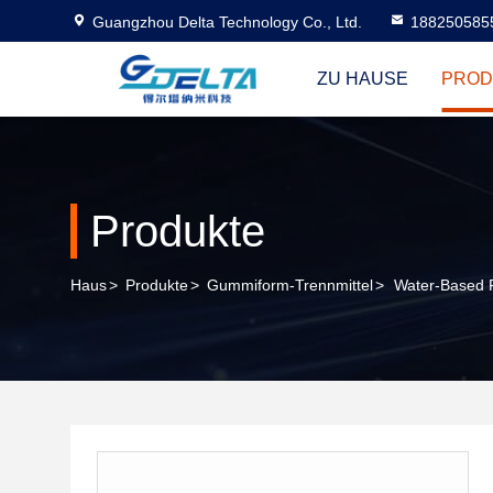
Guangzhou Delta Technology Co., Ltd.
188250585
ZU HAUSE
PROD
Produkte
Haus
>
Produkte
>
Gummiform-Trennmittel
>
Water-Based P