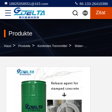
18825058551@163.com
86-133-26410386
Zitat
Produkte
>
>
>
Haus
Produkte
Konkretes Trennmittel
Water-Based Concrete Release Agent With Emulsion Formula For Corrosion Resistant And Non-Toxic Demoulding