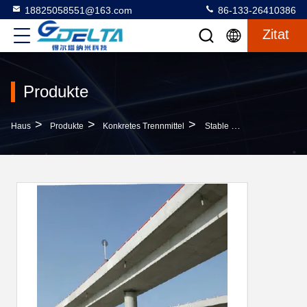
18825058551@163.com
86-133-26410386
Zitat
Produkte
>
>
>
Haus
Produkte
Konkretes Trennmittel
Stable Performance Concrete Release Agent With Long Shelf Life And Non Toxic Formula For Easy Demoulding