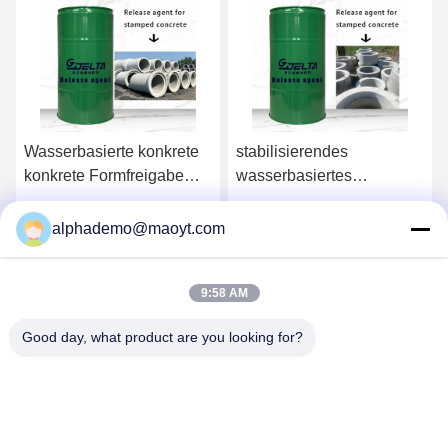
basierte konkrete
stabilisierendes
Trennmitt
te Formfreigabe
wasserbasiertes
External-T
ittel-Construction
konkretes Form-
freundlich
Trennmittel
Sie sich den besten
Holen Sie sich den besten
Holen Sie
alphademo@maoyt.com
Preis
Preis
9:58 AM
Good day, what product are you looking for?
GUANGZHOU DELTA TECHNOLOGY CO.,
LTD.