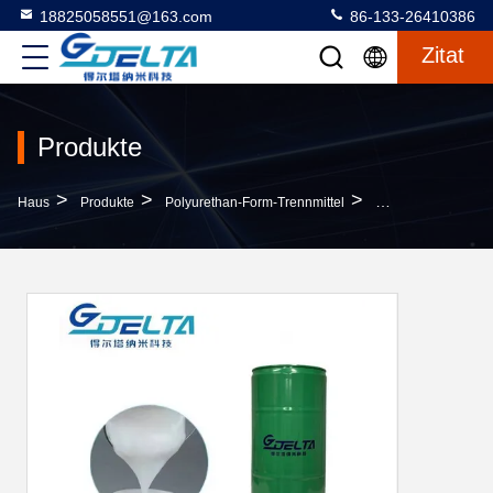
18825058551@163.com
86-133-26410386
Zitat
Produkte
>
>
>
Haus
Produkte
Polyurethan-Form-Trennmittel
PH-Wert 7.0-8.0 Po