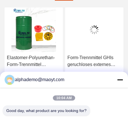
Elastomer-Polyurethan-
Form-Trennmittel GHIs
Form-Trennmittel
geruchloses externes
Continuously
wasserbasiert
Holen Sie sich den besten
Holen Sie sich den besten
alphademo@maoyt.com
Preis
Preis
10:04 AM
Good day, what product are you looking for?
GUANGZHOU DELTA TECHNOLOGY CO.,