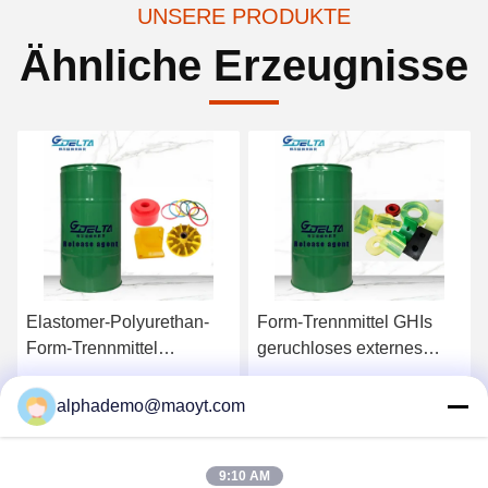
UNSERE PRODUKTE
Ähnliche Erzeugnisse
Elastomer-Polyurethan-
Form-Trennmittel GHIs
Form-Trennmittel
geruchloses externes
Continuously
wasserbasiert
Holen Sie sich den besten
Holen Sie sich den besten
alphademo@maoyt.com
Preis
Preis
9:10 AM