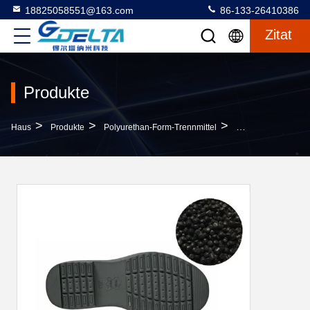
18825058551@163.com
86-133-26410386
Zitat
Produkte
>
>
>
Haus
Produkte
Polyurethan-Form-Trennmittel
Haltbarkeit 2 Jahr